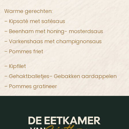
Warme gerechten:
– Kipsaté met satésaus
– Beenham met honing- mosterdsaus
– Varkenshaas met champignonsaus
– Pommes friet
– Kipfilet
– Gehaktballetjes– Gebakken aardappelen
– Pommes gratineer