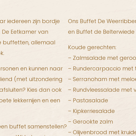
ar iedereen zijn bordje
Ons Buffet De Weerribben
ij De Eetkamer van
en Buffet de Belterwiede 
 buffetten, allemaal
Koude gerechten:
k.
– Zalmsalade met gerook
personen en kunnen naar
– Rundercarpaccio met 
iend (met uitzondering
– Serranoham met melo
fsluiten? Kies dan ook
– Rundvleessalade met 
zoete lekkernijen en een
– Pastasalade
– Kipkerriesalade
– Gerookte zalm
f een buffet samenstellen?
– Olijvenbrood met kruid