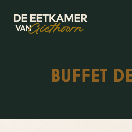
Skip
to
the
content
BUFFET DE