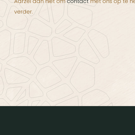
Aarzel dan niet om
contact
met ons op te ne
verder.