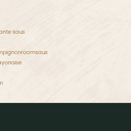
kante saus
ampignonroomsaus
ayonaise
n