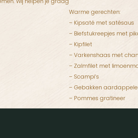
men. Wij helpen je graag
Warme gerechten:
– Kipsaté met satésaus
– Biefstukreepjes met pi
– Kipfilet
– Varkenshaas met ch
– Zalmfilet met limoenm
– Scampi’s
– Gebakken aardappele
– Pommes gratineer