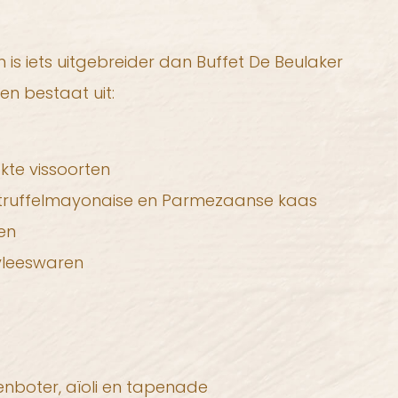
 is iets uitgebreider dan Buffet De Beulaker
en bestaat uit:
te vissoorten
truffelmayonaise en Parmezaanse kaas
en
vleeswaren
enboter, aïoli en tapenade