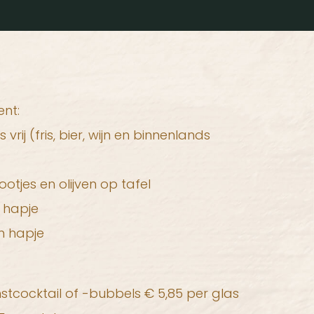
nt:
rij (fris, bier, wijn en binnenlands
otjes en olijven op tafel
 hapje
m hapje
tcocktail of -bubbels € 5,85 per glas