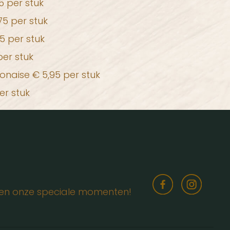
5 per stuk
75 per stuk
5 per stuk
er stuk
onaise € 5,95 per stuk
er stuk
s en onze speciale momenten!