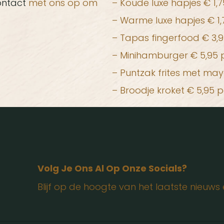
ontact
met ons op om
– Koude luxe hapjes € 1,7
– Warme luxe hapjes € 1,
– Tapas fingerfood € 3,9
– Minihamburger € 5,95 p
– Puntzak frites met may
– Broodje kroket € 5,95 p
Volg Je Ons Al Op Onze Socials?
Blijf op de hoogte van het laatste nieuw