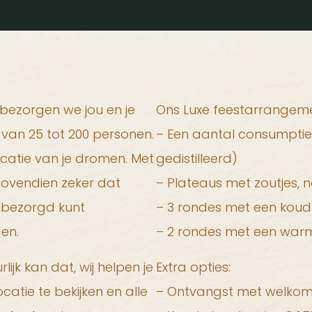
 bezorgen we jou en je
Ons Luxe feestarrangeme
 van 25 tot 200 personen.
– Een aantal consumpties v
catie van je dromen. Met
gedistilleerd)
bovendien zeker dat
– Plateaus met zoutjes, no
onbezorgd kunt
– 3 rondes met een koud
en.
– 2 rondes met een war
jk kan dat, wij helpen je
Extra opties:
atie te bekijken en alle
– Ontvangst met welkoms